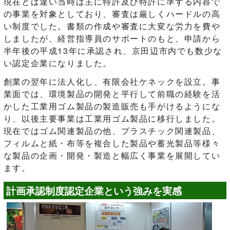
現在とは違い当時は主に特許及び特許に準ずる内容で
の事業を対象としており、審査は厳しくハードルの高
い制度でした。書類の作成や審査に大変な労力を費や
しましたが、経営指導員のサポートのもと、申請から
半年後の平成13年に承認され、京田辺市内でも数少な
い認定企業になりました。
創業の翌年に法人化し、有限会社ケネックを設立。事
業面では、環境製品の開発と平行して前職の経験を活
かした工業用ゴム製品の製造販売も手がけるようにな
り、以後主要事業は工業用ゴム製品に移行しました。
現在ではゴム関連製品の他、プラスチック関連製品、
フィルムと紙・布等を複合した製品や蓄光製品等様々
な製品の企画・開発・製造と幅広く事業を展開してい
ます。
計画承認制度認定企業という強みを実感