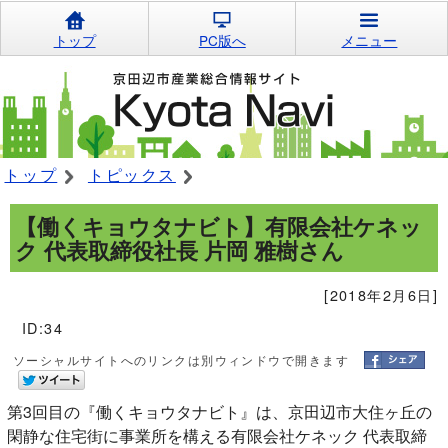
トップ
PC版へ
メニュー
トップ
トピックス
【働くキョウタナビト】有限会社ケネッ
ク 代表取締役社長 片岡 雅樹さん
[2018年2月6日]
ID:34
ソーシャルサイトへのリンクは別ウィンドウで開きます
第3回目の『働くキョウタナビト』は、京田辺市大住ヶ丘の
閑静な住宅街に事業所を構える有限会社ケネック 代表取締