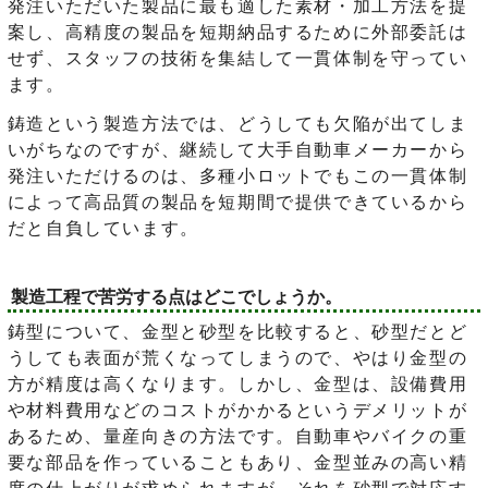
発注いただいた製品に最も適した素材・加工方法を提
案し、高精度の製品を短期納品するために外部委託は
せず、スタッフの技術を集結して一貫体制を守ってい
ます。
鋳造という製造方法では、どうしても欠陥が出てしま
いがちなのですが、継続して大手自動車メーカーから
発注いただけるのは、多種小ロットでもこの一貫体制
によって高品質の製品を短期間で提供できているから
だと自負しています。
製造工程で苦労する点はどこでしょうか。
鋳型について、金型と砂型を比較すると、砂型だとど
うしても表面が荒くなってしまうので、やはり金型の
方が精度は高くなります。しかし、金型は、設備費用
や材料費用などのコストがかかるというデメリットが
あるため、量産向きの方法です。自動車やバイクの重
要な部品を作っていることもあり、金型並みの高い精
度の仕上がりが求められますが、それを砂型で対応す