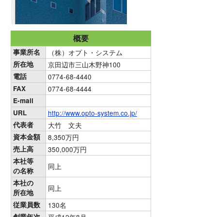
概要
事業所名
（株）オプト・システム
所在地
京田辺市三山木野神100
電話
0774-68-4440
FAX
0774-68-4444
E-mail
URL
http://www.opto-system.co.jp/
代表者
大竹 文夫
資本金額
8,350万円
売上高
350,000万円
本社等
同上
の名称
本社の
同上
所在地
従業員数
130名
創業年次