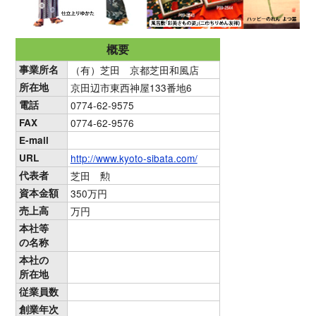
概要
事業所名
（有）芝田 京都芝田和風店
所在地
京田辺市東西神屋133番地6
電話
0774-62-9575
FAX
0774-62-9576
E-mail
URL
http://www.kyoto-sibata.com/
代表者
芝田 勲
資本金額
350万円
売上高
万円
本社等
の名称
本社の
所在地
従業員数
創業年次