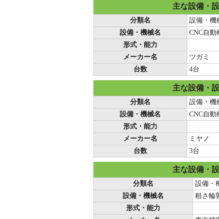
主な設備・
分類名
設備・機
設備・機械名
CNC自
形式・能力
メーカー名
ツガミ
台数
4台
主な設備・
分類名
設備・機
設備・機械名
CNC自
形式・能力
メーカー名
ミヤノ
台数
3台
主な設備・
分類名
設備・
設備・機械名
粗さ輪
形式・能力