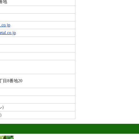
番地
.co.jp
tal.co.jp
目8番地20
ル）
ル）