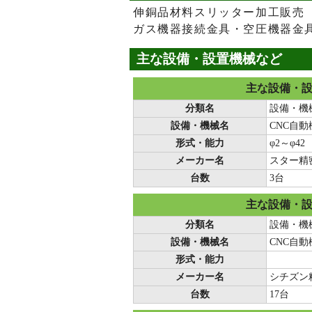
伸銅品材料スリッター加工販売
ガス機器接続金具・空圧機器金
主な設備・設置機械など
主な設備・
分類名
設備・機
設備・機械名
CNC自
形式・能力
φ2～φ42
メーカー名
スター精
台数
3台
主な設備・
分類名
設備・機
設備・機械名
CNC自
形式・能力
メーカー名
シチズン
台数
17台