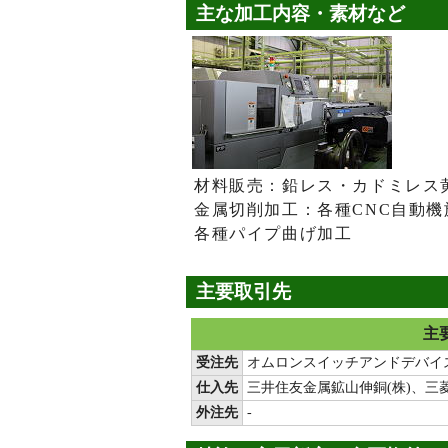
主な加工内容・素材など
材料販売：鉛レス・カドミレス
金属切削加工：各種CNC自動機
各種パイプ曲げ加工
主要取引先
主
受注先
オムロンスイッチアンドデバイス
仕入先
三井住友金属鉱山伸銅(株)、三菱
外注先
-