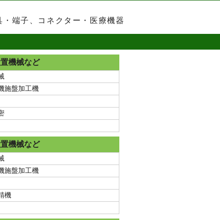
具・端子、コネクター・医療機器
設置機械など
械
動機施盤加工機
密
設置機械など
械
動機施盤加工機
精機