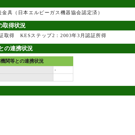
続金具（日本エルピーガス機器協会認定済）
の取得状況
2月認証取得 KESステップ2：2003年3月認証所得
との連携状況
究機関等との連携状況
-