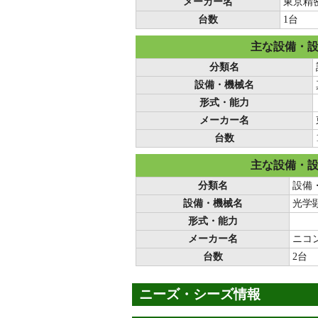
メーカー名
東京精
台数
1台
主な設備・
分類名
設備・機械名
形式・能力
メーカー名
台数
主な設備・
分類名
設備
設備・機械名
光学
形式・能力
メーカー名
ニコ
台数
2台
ニーズ・シーズ情報