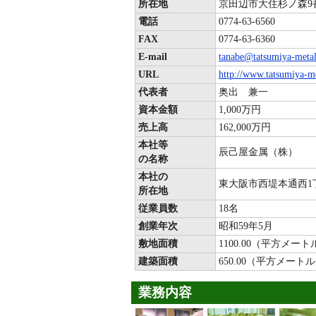
所在地
京田辺市大住杉ノ森9
電話
0774-63-6560
FAX
0774-63-6360
E-mail
tanabe@tatsumiya-metal
URL
http://www.tatsumiya-me
代表者
奥出 兼一
資本金額
1,000万円
売上高
162,000万円
本社等
辰己屋金属（株）
の名称
本社の
東大阪市西堤本通西1丁
所在地
従業員数
18名
創業年次
昭和59年5月
敷地面積
1100.00（平方メート
建築面積
650.00（平方メート
業務内容