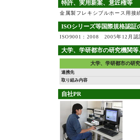
特許、実用新案、意匠権等
金属製フレキシブルホース用接
ISOシリーズ等国際規格認証
ISO9001：2008 2005年1
大学、学研都市の研究機関等
大学、学研都市の研
連携先
取り組み内容
自社PR