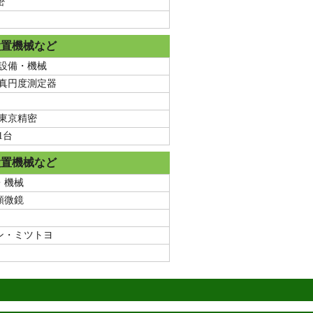
密
設置機械など
設備・機械
真円度測定器
東京精密
1台
設置機械など
・機械
顕微鏡
ン・ミツトヨ