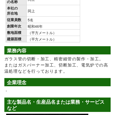
の名称
本社の
同上
所在地
従業員数
5名
創業年次
昭和46年
敷地面積
（平方メートル）
建築面積
（平方メートル）
業務内容
ガラス管の切断・加工、精密細管の製作・加工。
またはガスバーナー加工、切断加工、電気炉での高
温処理などを行っております。
企業理念
-
主な製品名・生産品名または業務・サービス
など