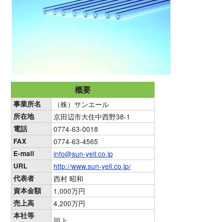
概要
事業所名
（株）サンエール
所在地
京田辺市大住中西野38-1
電話
0774-63-0018
FAX
0774-63-4565
E-mail
info@sun-yell.co.jp
URL
http://www.sun-yell.co.jp/
代表者
西村 昭和
資本金額
1,000万円
売上高
4,200万円
本社等
同上