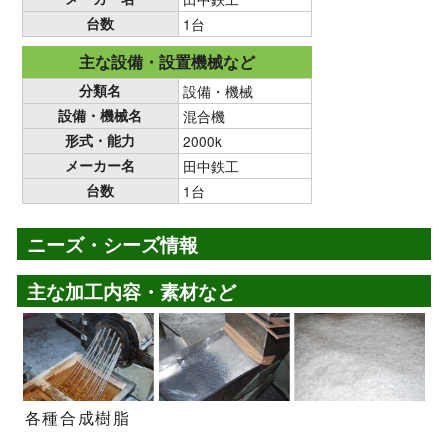
台数
1台
主な設備・設置機械など
分類名
設備・機械
設備・機械名
混合機
形式・能力
2000k
メーカー名
田中鉄工
台数
1台
ニーズ・シーズ情報
主な加工内容・素材など
各種合成樹脂