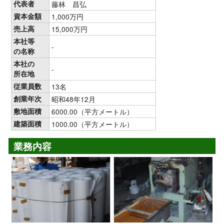
代表者
藤林 昌弘
資本金額
1,000万円
売上高
15,000万円
本社等
-
の名称
本社の
-
所在地
従業員数
13名
創業年次
昭和48年12月
敷地面積
6000.00（平方メートル）
建築面積
1000.00（平方メートル）
業務内容